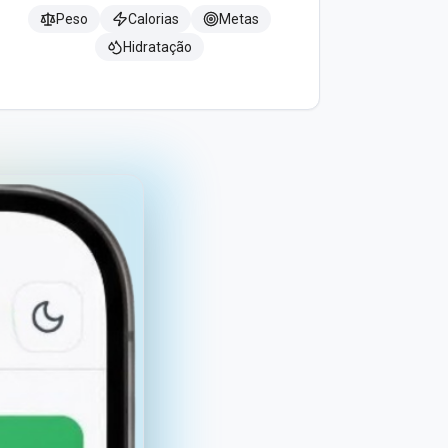
Peso
Calorias
Metas
Hidratação