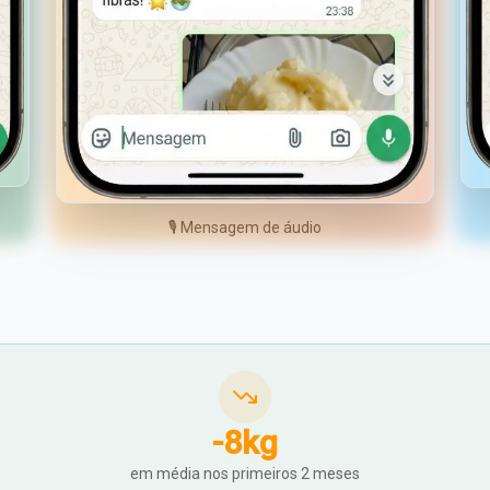
🎙️ Mensagem de áudio
-
8
kg
em média nos primeiros 2 meses